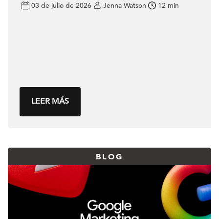
anunciantes
03 de julio de 2026
Jenna Watson
12 min
LEER MÁS
BLOG