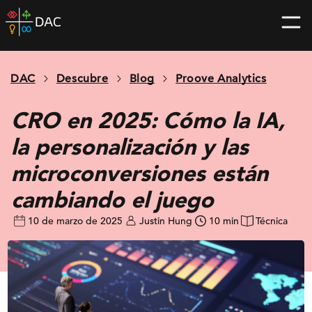
Skip
DAC
to
home
content
page
DAC
Descubre
Blog
Proove Analytics
CRO en 2025: Cómo la IA,
la personalización y las
microconversiones están
cambiando el juego
10 de marzo de 2025
Justin Hung
10 min
Técnica