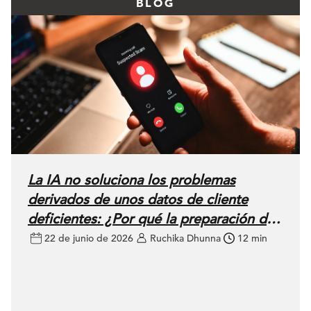
BLOG
La IA no soluciona los problemas
derivados de unos datos de cliente
deficientes: ¿Por qué la preparación del
CRM es clave para el éxito?
22 de junio de 2026
Ruchika Dhunna
12 min