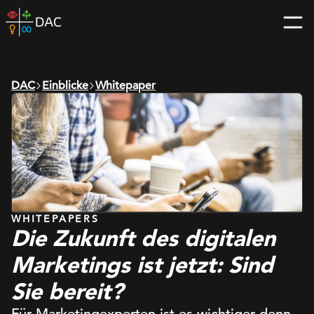
Skip
DAC
to
home
content
page
DAC
Einblicke
Whitepaper
WHITEPAPERS
Die Zukunft des digitalen
Marketings ist jetzt: Sind
Sie bereit?
Für Marketingexperten ist es wichtiger denn