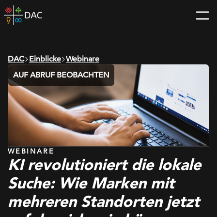
Skip
DAC
to
home
content
page
DAC
Einblicke
Webinare
AUF ABRUF BEOBACHTEN
WEBINARE
KI revolutioniert die lokale
Suche: Wie Marken mit
mehreren Standorten jetzt