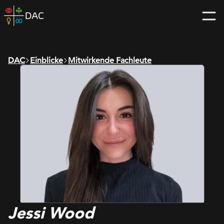
Skip
DAC
to
home
content
page
DAC
Einblicke
Mitwirkende Fachleute
Jessi Wood