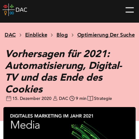
Skip
DAC
to
home
content
page
DAC
Einblicke
Blog
Optimierung Der Suche
Vorhersagen für 2021:
Automatisierung, Digital-
TV und das Ende des
Cookies
15. Dezember 2020
DAC
9 min
Strategie