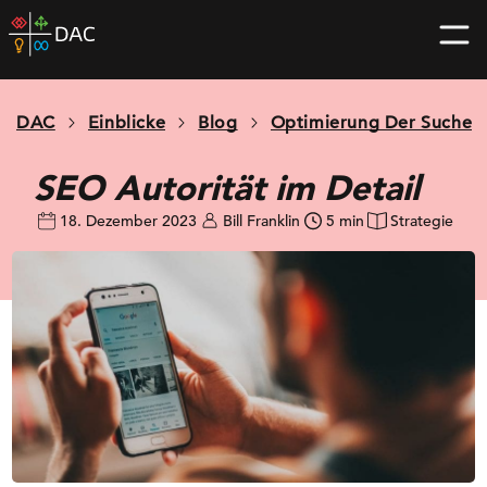
Skip
DAC
to
home
content
page
DAC
Einblicke
Blog
Optimierung Der Suche
SEO Autorität im Detail
18. Dezember 2023
Bill Franklin
5 min
Strategie