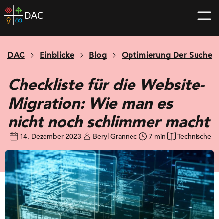
Skip
DAC
to
home
content
page
DAC
Einblicke
Blog
Optimierung Der Suche
Checkliste für die Website-
Migration: Wie man es
nicht noch schlimmer macht
14. Dezember 2023
Beryl Grannec
7 min
Technische