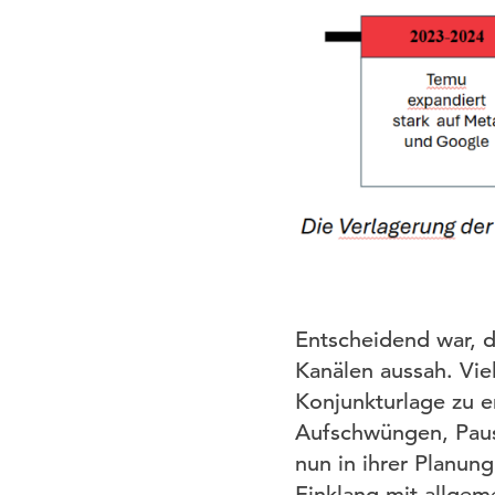
Entscheidend war, d
Kanälen aussah. Vie
Konjunkturlage zu 
Aufschwüngen, Paus
nun in ihrer Planun
Einklang mit allge