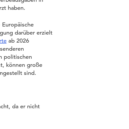
zt haben.
e Europäische
gung darüber erzielt
rte
ab 2026
ssenderen
 politischen
t, können große
gestellt sind.
ht, da er nicht