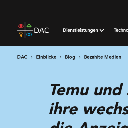
Skip
to
content
DAC
home
Dienstleistungen
Techno
page
DAC
Einblicke
Blog
Bezahlte Medien
Temu und 
ihre wechs
die Anzei