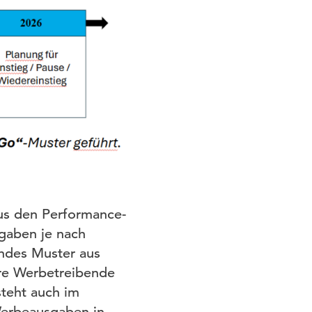
us den Performance-
sgaben je nach
ndes Muster aus
re Werbetreibende
steht auch im
erbeausgaben in