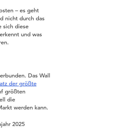
osten – es geht
d nicht durch das
 sich diese
m erkennt und was
ren.
erbunden. Das Wall
tz der größte
f größten
ll die
 Markt werden kann.
hjahr 2025