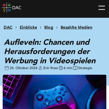
Skip
DAC
to
home
content
page
DAC
Einblicke
Blog
Bezahlte Medien
Aufleveln: Chancen und
Herausforderungen der
Werbung in Videospielen
24. Oktober 2024
Erin Rose
6 min
Strategie