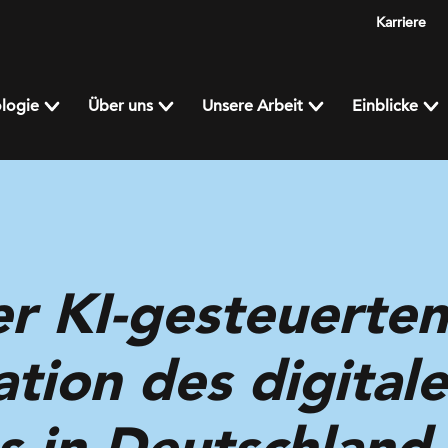
Karriere
logie
Über uns
Unsere Arbeit
Einblicke
er KI-gesteuerten
tion des digital
 in Deutschland 