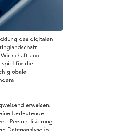
cklung des digitalen
tinglandschaft
 Wirtschaft und
spiel für die
ch globale
ndere
wegweisend erweisen.
t eine bedeutende
ne Personalisierung
he Datenanalyse in