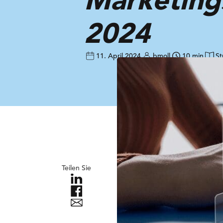
2024
11. April 2024
bmoll
10 min
St
Teilen Sie