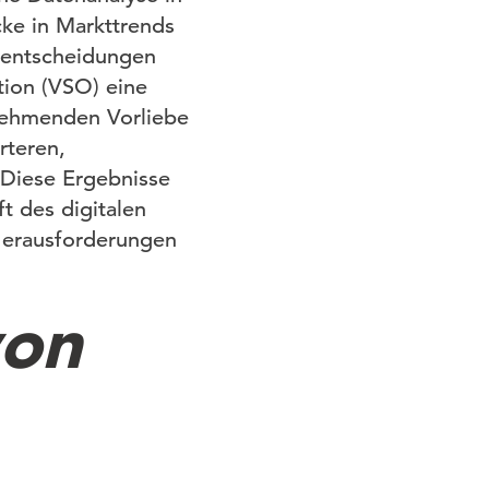
cke in Markttrends
eentscheidungen
tion (VSO) eine
nehmenden Vorliebe
rteren,
. Diese Ergebnisse
t des digitalen
Herausforderungen
von