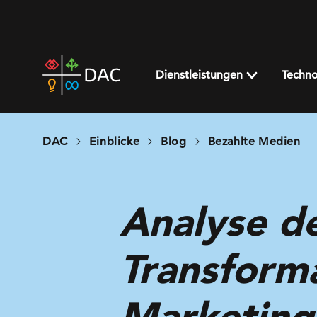
Skip
to
content
DAC
home
Dienstleistungen
Techno
page
DAC
Einblicke
Blog
Bezahlte Medien
Analyse d
Transforma
Marketings