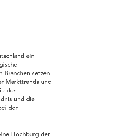
utschland ein
egische
n Branchen setzen
der Markttrends und
ie der
dnis und die
ei der
.
eine Hochburg der