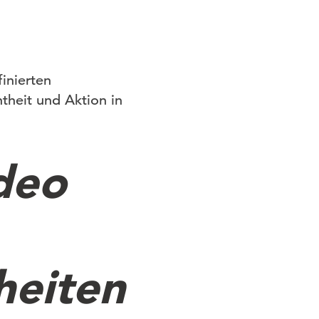
inierten
theit und Aktion in
deo
heiten