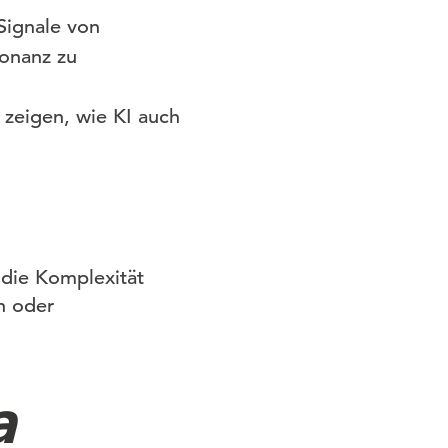
Signale von
sonanz zu
zeigen, wie KI auch
 die Komplexität
n oder
a