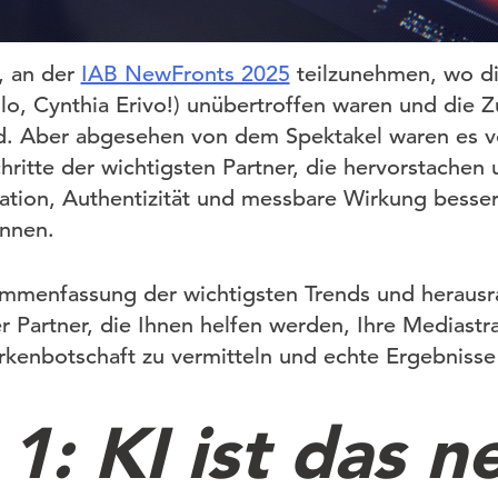
, an der
IAB NewFronts 2025
teilzunehmen, wo di
allo, Cynthia Erivo!) unübertroffen waren und die 
d. Aber abgesehen von dem Spektakel waren es vo
ritte der wichtigsten Partner, die hervorstachen 
tion, Authentizität und messbare Wirkung besse
önnen.
sammenfassung der wichtigsten Trends und heraus
r Partner, die Ihnen helfen werden, Ihre Mediastr
rkenbotschaft zu vermitteln und echte Ergebnisse 
1: KI ist das n