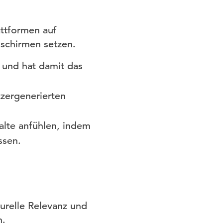
attformen auf
dschirmen setzen.
 und hat damit das
zergenerierten
halte anfühlen, indem
ssen.
turelle Relevanz und
n.