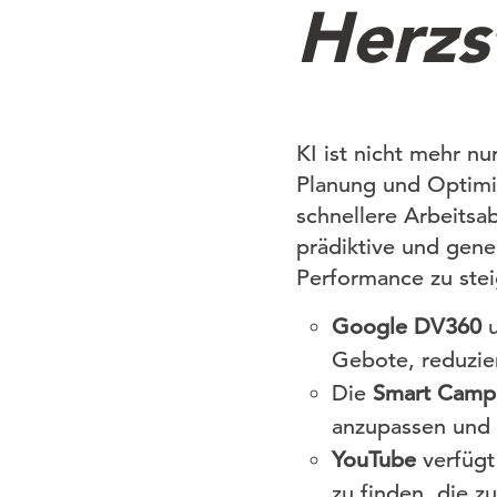
Herzs
KI ist nicht mehr nu
Planung und Optimie
schnellere Arbeitsa
prädiktive und gene
Performance zu stei
Google DV360
Gebote, reduzier
Die
Smart Camp
anzupassen und s
YouTube
verfügt
zu finden, die z