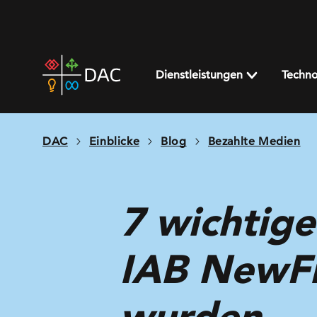
Skip
to
content
DAC
home
Dienstleistungen
Techno
page
DAC
Einblicke
Blog
Bezahlte Medien
7 wichtige
IAB NewFr
wurden