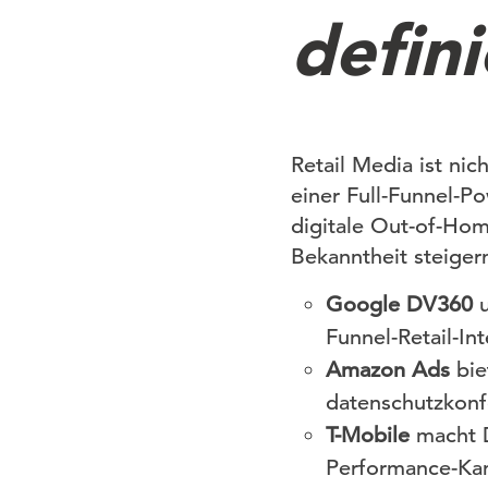
defin
Retail Media ist ni
einer Full-Funnel-P
digitale Out-of-Ho
Bekanntheit steiger
Google DV360
Funnel-Retail-In
Amazon Ads
bie
datenschutzkon
T-Mobile
macht D
Performance-Kan