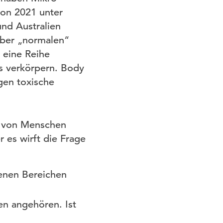
von 2021 unter
nd Australien
ieber „normalen“
 eine Reihe
ls verkörpern. Body
gen toxische
n von Menschen
r es wirft die Frage
tenen Bereichen
en angehören. Ist