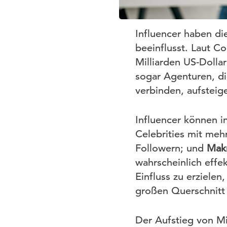
Influencer haben di
beeinflusst. Laut C
Milliarden US-Dolla
sogar Agenturen, di
verbinden, aufsteig
Influencer können i
Celebrities mit mehr
Followern; und
Makr
wahrscheinlich effe
Einfluss zu erziele
großen Querschnitt 
Der Aufstieg von Mi