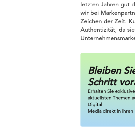
letzten Jahren gut
wir bei Markenpartn
Zeichen der Zeit. Ku
Authentizität, da s
Unternehmensmarket
Bleiben Si
Schritt vor
Erhalten Sie exklusive
aktuellsten Themen a
Digital
Media direkt in Ihren