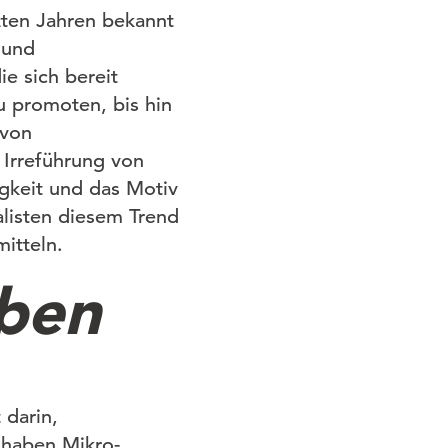
zten Jahren bekannt
 und
e sich bereit
u promoten, bis hin
 von
 Irreführung von
igkeit und das Motiv
listen diesem Trend
itteln.
iben
 darin,
 haben Mikro-