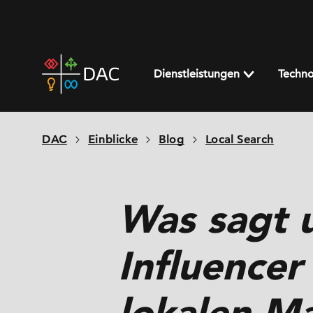
Skip
to
content
DAC
home
Dienstleistungen
Techno
page
DAC
Einblicke
Blog
Local Search
Was sagt u
Influencer
lokalen M