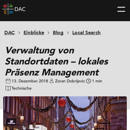
Skip
DAC
to
home
content
page
DAC
Einblicke
Blog
Local Search
Verwaltung von
Standortdaten – lokales
Präsenz Management
13. Dezember 2018
Zoran Dobrijevic
1 min
Technische