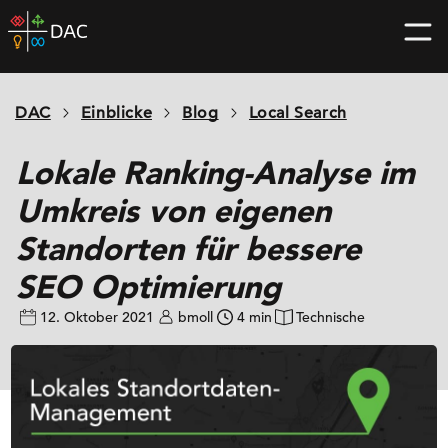
Skip
DAC
to
home
content
page
DAC
Einblicke
Blog
Local Search
Lokale Ranking-Analyse im
Umkreis von eigenen
Standorten für bessere
SEO Optimierung
12. Oktober 2021
bmoll
4 min
Technische