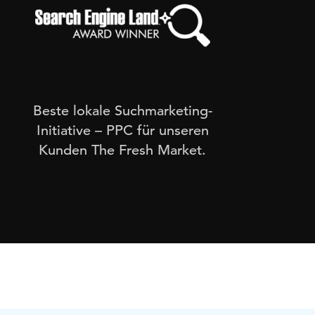
Search Engine Land Awards
Forr
Beste lokale Suchmarketing-
Initiative – PPC für unseren
einz
Kunden The Fresh Market.
für
Stan