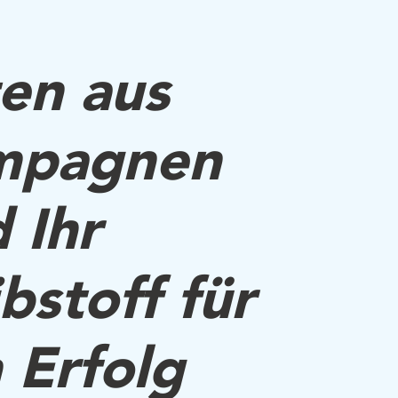
en aus
mpagnen
d Ihr
ibstoff für
 Erfolg