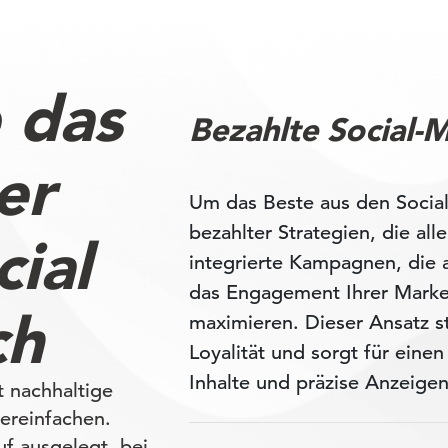
e das
Bezahlte Social
er
Um das Beste aus den Social
bezahlter Strategien, die al
ial
integrierte Kampagnen, die 
das Engagement Ihrer Marke 
ch
maximieren. Dieser Ansatz st
Loyalität und sorgt für eine
Inhalte und präzise Anzeigen
t nachhaltige
ereinfachen.
uf ausgelegt, bei