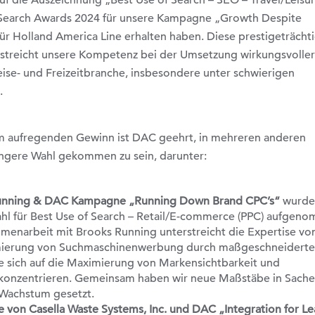
auf die Auszeichnung „Best Use of Search – SEO – Travel/Leisur
 Search Awards 2024 für unsere Kampagne „Growth Despite
ür Holland America Line erhalten haben. Diese prestigeträcht
streicht unsere Kompetenz bei der Umsetzung wirkungsvolle
eise- und Freizeitbranche, insbesondere unter schwierigen
.
em aufregenden Gewinn ist DAC geehrt, in mehreren anderen
engere Wahl gekommen zu sein, darunter:
unning & DAC Kampagne „Running Down Brand CPC’s“
wurde 
l für Best Use of Search – Retail/E-commerce (PPC) aufgen
menarbeit mit Brooks Running unterstreicht die Expertise v
mierung von Suchmaschinenwerbung durch maßgeschneiderte
ie sich auf die Maximierung von Markensichtbarkeit und
onzentrieren. Gemeinsam haben wir neue Maßstäbe in Sach
 Wachstum gesetzt.
von Casella Waste Systems, Inc. und DAC „Integration for L