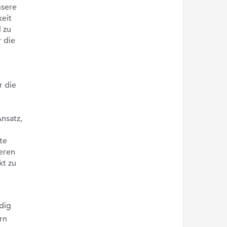
nsere
keit
 zu
r die
r die
nsatz,
te
seren
kt zu
dig
rn