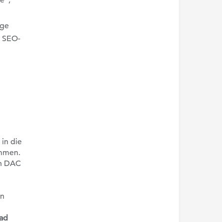
e“,
ige
r SEO-
in die
ommen.
on DAC
en
ead