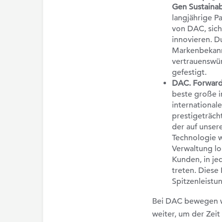
Gen Sustainab
langjährige P
von DAC, sic
innovieren. D
Markenbekann
vertrauenswü
gefestigt.
DAC. Forwar
beste große 
internationale
prestigeträch
der auf unser
Technologie w
Verwaltung lo
Kunden, in je
treten. Diese
Spitzenleistu
Bei DAC bewegen wi
weiter, um der Zeit