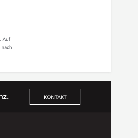
. Auf
r nach
nz.
KONTAKT