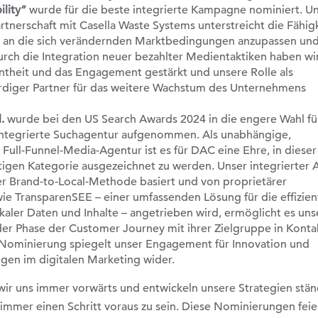
ility“
wurde für die beste integrierte Kampagne nominiert. U
artnerschaft mit Casella Waste Systems unterstreicht die Fähig
h an die sich verändernden Marktbedingungen anzupassen und
urch die Integration neuer bezahlter Medientaktiken haben wi
theit und das Engagement gestärkt und unsere Rolle als
rdiger Partner für das weitere Wachstum des Unternehmens
d.
wurde bei den US Search Awards 2024 in die engere Wahl fü
integrierte Suchagentur aufgenommen. Als unabhängige,
 Full-Funnel-Media-Agentur ist es für DAC eine Ehre, in dieser
tigen Kategorie ausgezeichnet zu werden. Unser integrierter A
er Brand-to-Local-Methode basiert und von proprietärer
ie TransparenSEE – einer umfassenden Lösung für die effizien
kaler Daten und Inhalte – angetrieben wird, ermöglicht es un
der Phase der Customer Journey mit ihrer Zielgruppe in Konta
 Nominierung spiegelt unser Engagement für Innovation und
ngen im digitalen Marketing wider.
r uns immer vorwärts und entwickeln unsere Strategien stän
 immer einen Schritt voraus zu sein. Diese Nominierungen feie