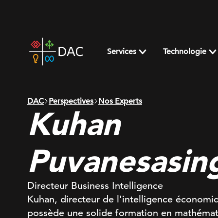
Skip
to
content
DAC
home
Services
Technologie
page
DAC
Perspectives
Nos Experts
Kuhan
Puvanesasi
Directeur Business Intelligence
Kuhan, directeur de l'intelligence économ
possède une solide formation en mathémat