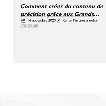
Comment créer du contenu de
précision grâce aux Grands
14 novembre 2023
Kuhan Puvanesasingham
Modèles Linguistiques (Large
STRATÉGIE
Language Models, LLM)