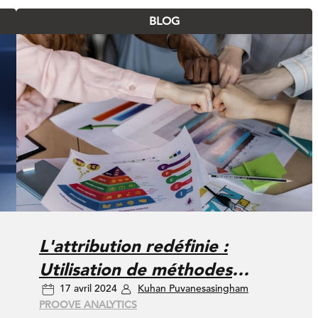
BLOG
L'attribution redéfinie :
Utilisation de méthodes
17 avril 2024
Kuhan Puvanesasingham
probabilistes pour un
PROOVE ANALYTICS
marketing respectueux de la