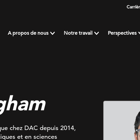
Carriè
A propos de nous
Notre travail
Perspectives
ngham
ique chez DAC depuis 2014,
iques et en sciences