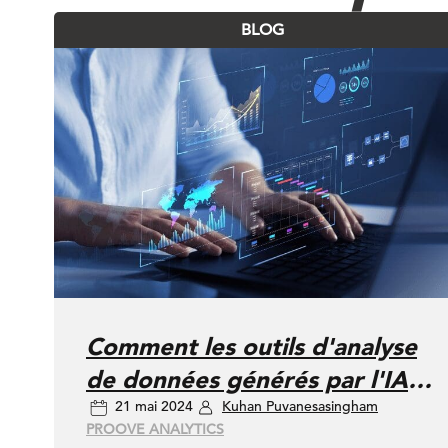
BLOG
Comment les outils d'analyse
de données générés par l'IA
21 mai 2024
Kuhan Puvanesasingham
améliorent les stratégies de
PROOVE ANALYTICS
marketing