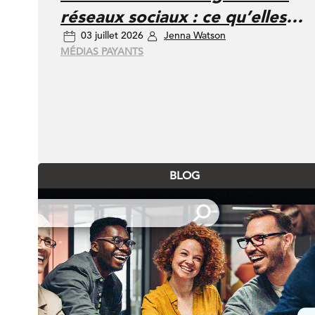
réseaux sociaux : ce qu’elles
03 juillet 2026
Jenna Watson
signifient pour les marques et
MÉDIAS PAYANTS
les annonceurs
BLOG