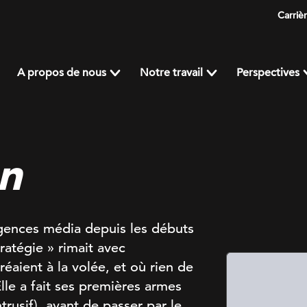
Carriè
A propos de nous
Notre travail
Perspectives
n
ences média depuis les débuts
ratégie » rimait avec
éaient à la volée, et où rien de
Elle a fait ses premières armes
rusif), avant de passer par le