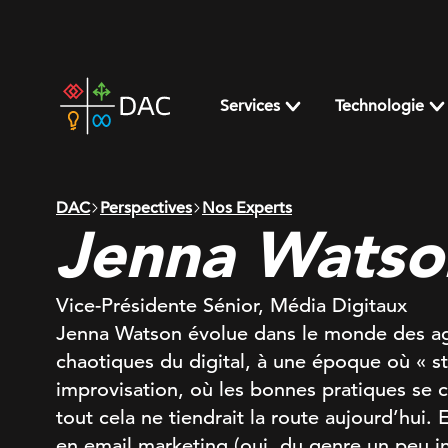
Skip
to
content
DAC
home
Services
Technologie
page
DAC
Perspectives
Nos Experts
Jenna Watso
Vice-Présidente Sénior, Média Digitaux
Jenna Watson évolue dans le monde des ag
chaotiques du digital, à une époque où « st
improvisation, où les bonnes pratiques se cr
tout cela ne tiendrait la route aujourd’hui. 
en email marketing (oui, du genre un peu int