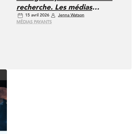
recherche. Les médias
15 avril 2026
Jenna Watson
payants n’y échapperont pas.
MÉDIAS PAYANTS