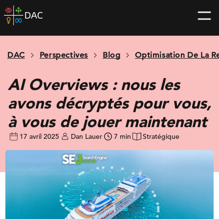
Skip
DAC
to
home
content
page
DAC
Perspectives
Blog
Optimisation De La R
AI Overviews : nous les
avons décryptés pour vous,
à vous de jouer maintenant
17 avril 2025
Dan Lauer
7 min
Stratégique