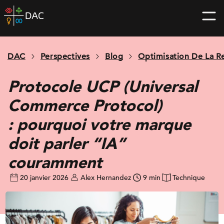
Skip
DAC
to
home
content
page
DAC
Perspectives
Blog
Optimisation De La R
Protocole UCP (Universal
Commerce Protocol)
: pourquoi votre marque
doit parler “IA”
couramment
20 janvier 2026
Alex Hernandez
9 min
Technique