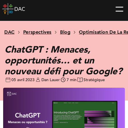
Skip
DAC
to
home
content
page
DAC
Perspectives
Blog
Optimisation De La R
ChatGPT : Menaces,
opportunités… et un
nouveau défi pour Google?
05 avril 2023
Dan Lauer
7 min
Stratégique