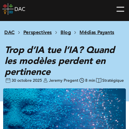
Skip
DAC
to
home
content
page
DAC
Perspectives
Blog
Médias Payants
Trop d’IA tue l’IA? Quand
les modèles perdent en
pertinence
30 octobre 2025
Jeremy Pregent
8 min
Stratégique