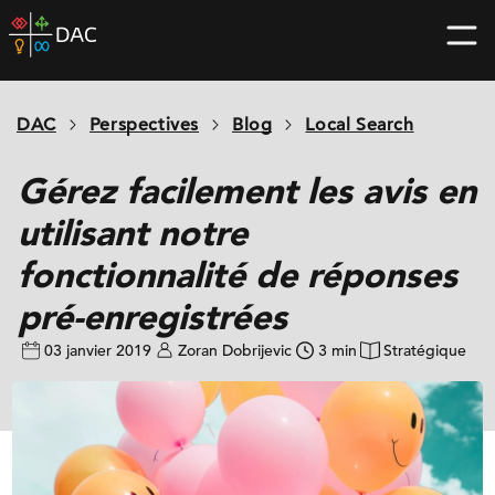
Skip
DAC
to
home
content
page
DAC
Perspectives
Blog
Local Search
Gérez facilement les avis en
utilisant notre
fonctionnalité de réponses
pré-enregistrées
03 janvier 2019
Zoran Dobrijevic
3 min
Stratégique