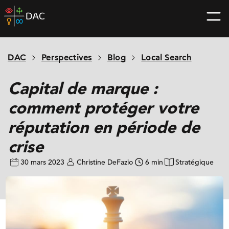
Skip
DAC
to
home
content
page
DAC
Perspectives
Blog
Local Search
Capital de marque :
comment protéger votre
réputation en période de
crise
30 mars 2023
Christine DeFazio
6 min
Stratégique