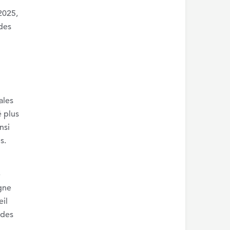
2025,
des
ales
 plus
nsi
s.
e
igne
eil
 des