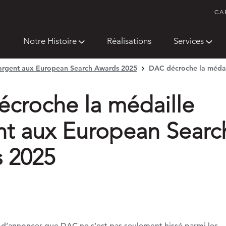
CA
Notre Histoire
Réalisations
Services
argent aux European Search Awards 2025
DAC décroche la médai
croche la médaille
nt aux European Searc
 2025