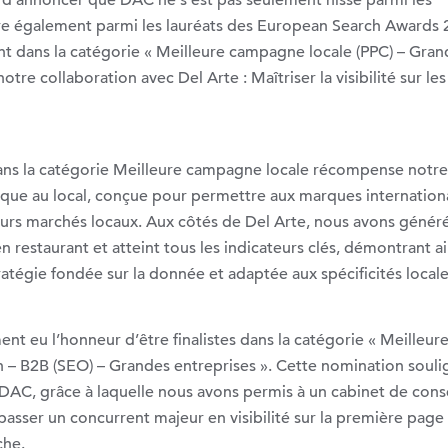
d’annoncer que DAC ne s’est pas seulement hissé parmi les
gure également parmi les lauréats des European Search Awards 
nt dans la catégorie « Meilleure campagne locale (PPC) – Gran
otre collaboration avec Del Arte : Maîtriser la visibilité sur les
dans la catégorie Meilleure campagne locale récompense notre
que au local, conçue pour permettre aux marques internation
eurs marchés locaux. Aux côtés de Del Arte, nous avons généré
n restaurant et atteint tous les indicateurs clés, démontrant ai
tratégie fondée sur la donnée et adaptée aux spécificités locale
t eu l’honneur d’être finalistes dans la catégorie « Meilleur
ch – B2B (SEO) – Grandes entreprises ». Cette nomination soul
DAC, grâce à laquelle nous avons permis à un cabinet de cons
passer un concurrent majeur en visibilité sur la première page
che.