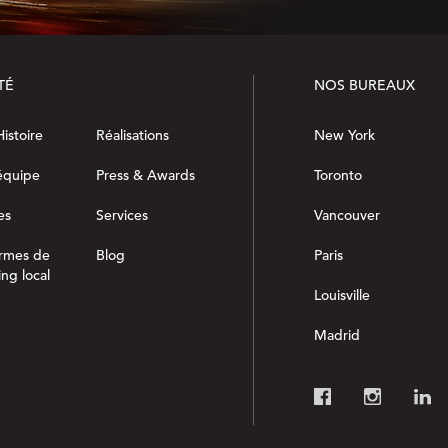
TÉ
NOS BUREAUX
istoire
Réalisations
New York
équipe
Press & Awards
Toronto
es
Services
Vancouver
ormes de
Blog
Paris
ng local
Louisville
Madrid