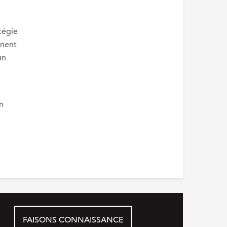
tégie
gnent
un
n
FAISONS CONNAISSANCE