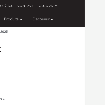
RRIÈRES
CONTACT
LANGUE
Produits
Découvrir
 2025
x
s »