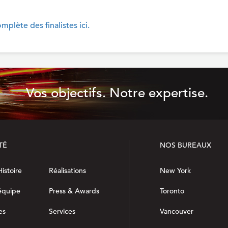
omplète des finalistes ici.
Vos objectifs. Notre expertise.
TÉ
NOS BUREAUX
istoire
Réalisations
New York
équipe
Press & Awards
Toronto
es
Services
Vancouver