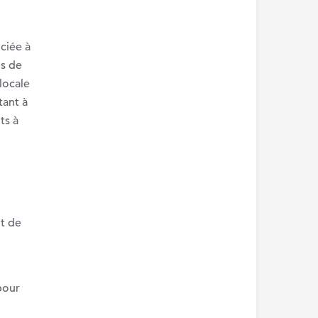
ociée à
us de
locale
tant à
ts à
t de
pour