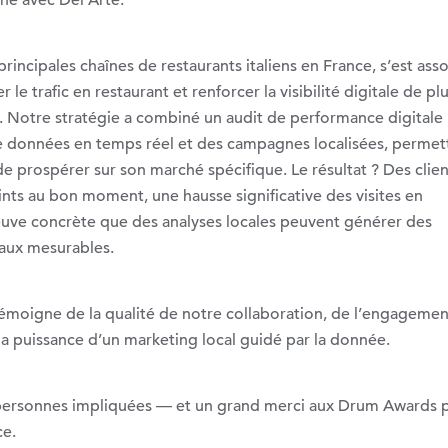
e avec Del Arte.
principales chaînes de restaurants italiens en France, s’est ass
e trafic en restaurant et renforcer la visibilité digitale de pl
. Notre stratégie a combiné un audit de performance digitale 
e données en temps réel et des campagnes localisées, permet
e prospérer sur son marché spécifique. Le résultat ? Des clien
eints au bon moment, une hausse significative des visites en
reuve concrète que des analyses locales peuvent générer des
aux mesurables.
émoigne de la qualité de notre collaboration, de l’engagemen
la puissance d’un marketing local guidé par la donnée.
 personnes impliquées — et un grand merci aux Drum Awards 
ce.