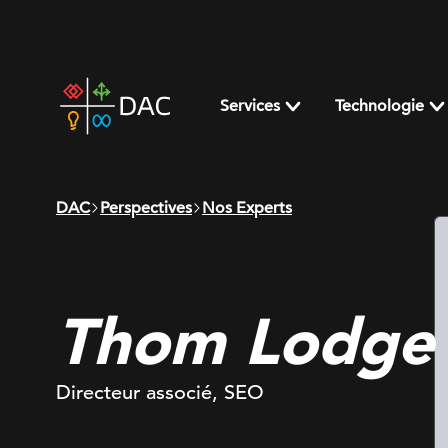
Skip
to
content
DAC
home
Services
Technologie
page
DAC
Perspectives
Nos Experts
Thom Lodge
Directeur associé, SEO