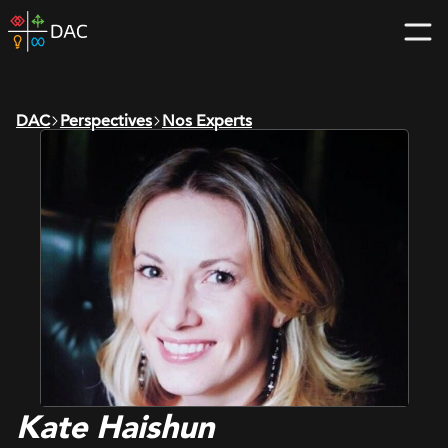
Skip
DAC
to
home
content
page
DAC
Perspectives
Nos Experts
Kate Haishun