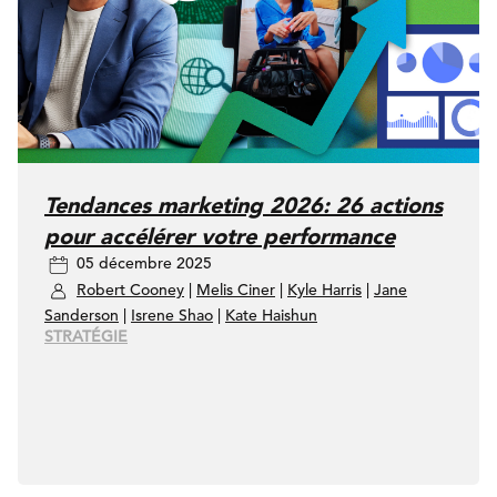
Tendances marketing 2026: 26 actions
pour accélérer votre performance
05 décembre 2025
Robert Cooney
|
Melis Ciner
|
Kyle Harris
|
Jane
Sanderson
|
Isrene Shao
|
Kate Haishun
STRATÉGIE