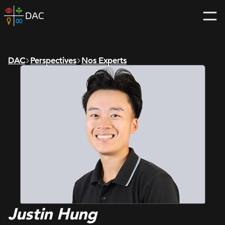
Skip
DAC
to
home
content
page
DAC
Perspectives
Nos Experts
Justin Hung