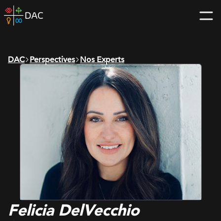
Skip
DAC
to
home
content
page
DAC
Perspectives
Nos Experts
Felicia DelVecchio