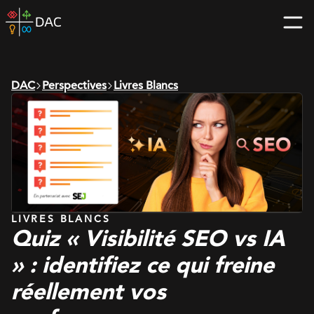
Skip
DAC
to
home
content
page
DAC
Perspectives
Livres Blancs
LIVRES BLANCS
Quiz « Visibilité SEO vs IA
» : identifiez ce qui freine
réellement vos