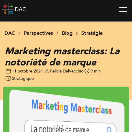
Skip
DAC
to
home
content
page
DAC
Perspectives
Blog
Stratégie
Marketing masterclass: La
notoriété de marque
11 octobre 2021
Felicia DelVecchio
9 min
Stratégique