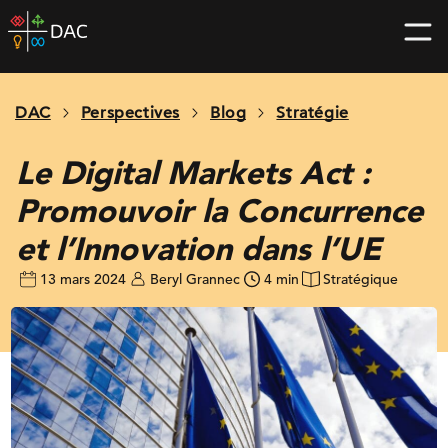
Skip
DAC
to
home
content
page
DAC
Perspectives
Blog
Stratégie
Le Digital Markets Act :
Promouvoir la Concurrence
et l’Innovation dans l’UE
13 mars 2024
Beryl Grannec
4 min
Stratégique