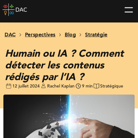
Skip
DAC
to
home
content
page
DAC
Perspectives
Blog
Stratégie
Humain ou IA ? Comment
détecter les contenus
rédigés par l’IA ?
12 juillet 2024
Rachel Kaplan
9 min
Stratégique