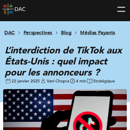
Skip
DAC
to
home
content
page
DAC
Perspectives
Blog
Médias Payants
L’interdiction de TikTok aux
États-Unis : quel impact
pour les annonceurs ?
22 janvier 2025
Vani Chopra
4 min
Stratégique