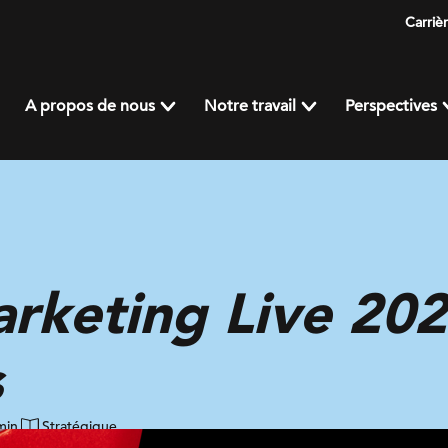
Carriè
A propos de nous
Notre travail
Perspectives
rketing Live 202
s
min
Stratégique