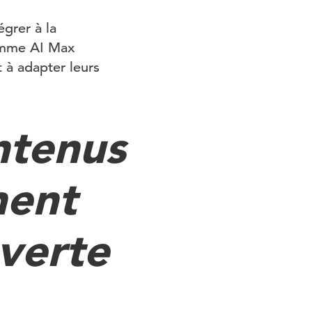
grer à la
comme AI Max
 à adapter leurs
ontenus
nent
uverte