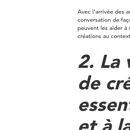
Avec l’arrivée des 
conversation de faç
peuvent les aider à
créations au contex
2. La 
de cr
essent
et à 