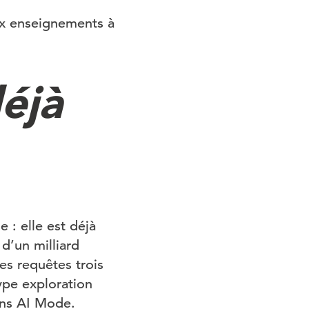
ux enseignements à
éjà
: elle est déjà
 d’un milliard
es requêtes trois
ype exploration
ans AI Mode.