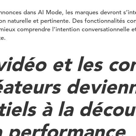
annonces dans AI Mode, les marques devront s’inté
on naturelle et pertinente. Des fonctionnalités 
 mieux comprendre l’intention conversationnelle et
te.
vidéo et les c
éateurs devien
iels à la déco
la performance