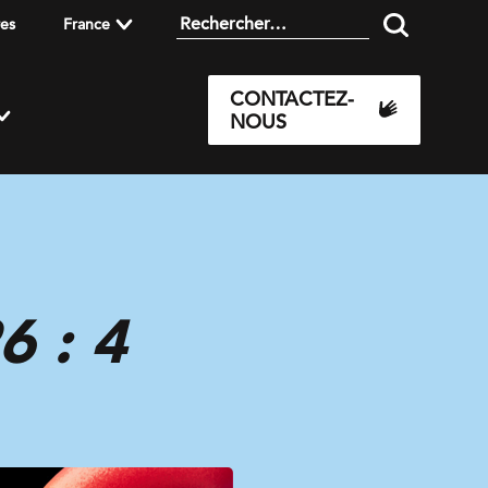
res
France
CONTACTEZ-
NOUS
6 : 4