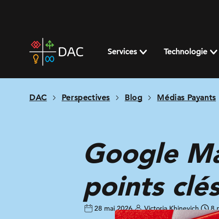
Skip
to
content
DAC
home
Services
Technologie
page
DAC
Perspectives
Blog
Médias Payants
Google Ma
points clé
28 mai 2026
Victoria Khinevich
8 