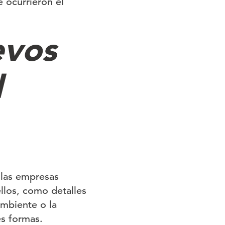
 ocurrieron el
evos
l
 las empresas
llos, como detalles
ambiente o la
es formas.