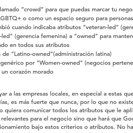
 llamado “crowd” para que puedas marcar tu nego
LGBTQ+ o como un espacio seguro para personas
ió cuando indicaba atributos “veteran-led” (ger
-led” (gerencia femenina) a “owned” para manten
zado en todos sus atributos
n de “Latino-owned”(administración latina)
 genérico por “Women-owned” (negocios pertenec
e un corazón morado
yar a las empresas locales, en especial a estas qu
ías, es más fuerte que nunca, por lo que no exist
o quiera comunicar todos los atributos que le apl
s relevantes para el negocio sino que hará que Go
ionamiento bajo estos criterios o atributos. No h