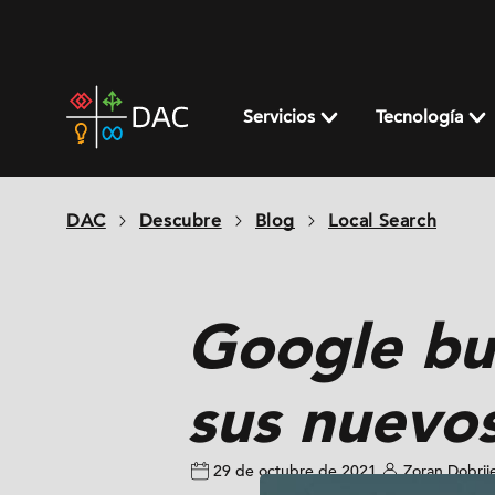
Skip
to
content
DAC
home
Servicios
Tecnología
page
DAC
Descubre
Blog
Local Search
Google bus
sus nuevo
29 de octubre de 2021
Zoran Dobrij