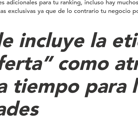
ves adicionales para tu ranking, incluso hay mucho
tas exclusivas ya que de lo contrario tu negocio p
e incluye la et
ferta” como at
a tiempo para l
ades