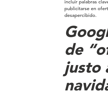
incluir palabras cla
publicitarse en ofer
desapercibido.
Googl
de “o
justo 
navid