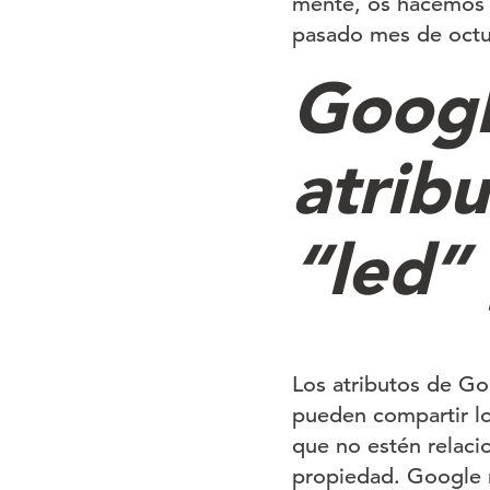
mente, os hacemos 
pasado mes de octu
Googl
atribu
“led”
Los atributos de G
pueden compartir lo
que no estén relaci
propiedad. Google r