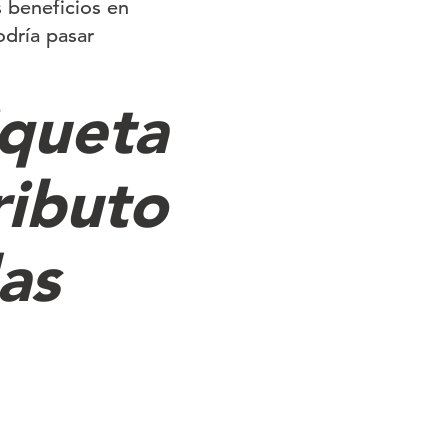
s beneficios en
odría pasar
iqueta
ributo
as