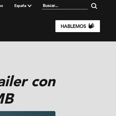
eo
España
HABLEMOS
iler con
MB