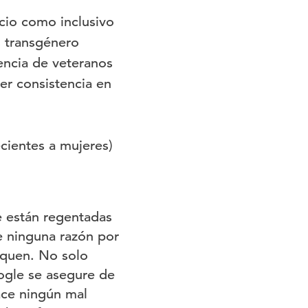
cio como inclusivo
 transgénero
encia de veteranos
er consistencia en
ientes a mujeres)
e están regentadas
e ninguna razón por
iquen. No solo
ogle se asegure de
ace ningún mal