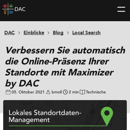
Skip
DAC
to
home
content
page
DAC
Einblicke
Blog
Local Search
Verbessern Sie automatisch
die Online-Präsenz Ihrer
Standorte mit Maximizer
by DAC
05. Oktober 2021
bmoll
2 min
Technische